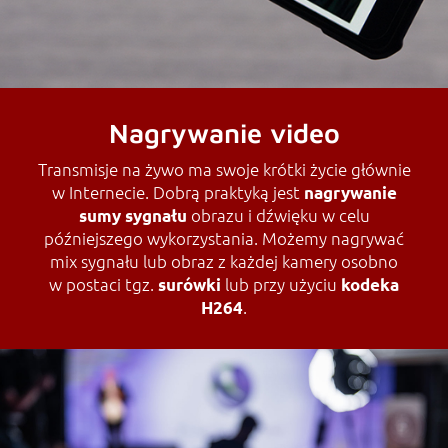
Nagrywanie video
Transmisje na żywo ma swoje krótki życie głównie
w Internecie. Dobrą praktyką jest
nagrywanie
obrazu i dźwięku w celu
sumy sygnału
późniejszego wykorzystania. Możemy nagrywać
mix sygnału lub obraz z każdej kamery osobno
w postaci tgz.
lub przy użyciu
surówki
kodeka
.
H264