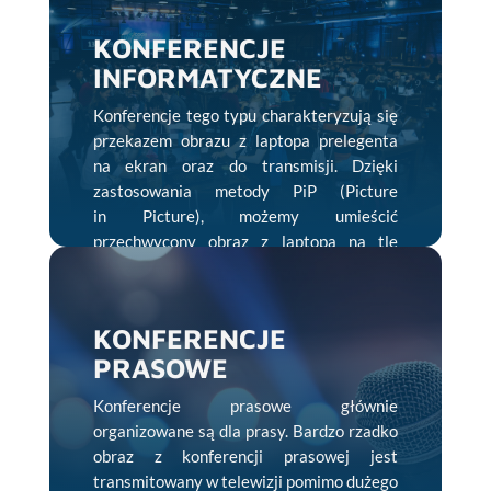
KONFERENCJE
INFORMATYCZNE
Konferencje tego typu charakteryzują się
przekazem obrazu z laptopa prelegenta
na ekran oraz do transmisji. Dzięki
zastosowania metody PiP (Picture
in Picture), możemy umieścić
przechwycony obraz z laptopa na tle
konferencji wraz z sylwetką prelegenta
tak aby przekaz treści był jak najbardziej
spójny.
KONFERENCJE
PRASOWE
Konferencje prasowe głównie
organizowane są dla prasy. Bardzo rzadko
obraz z konferencji prasowej jest
transmitowany w telewizji pomimo dużego