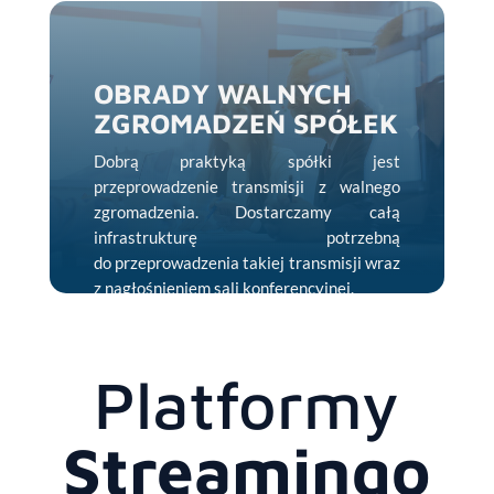
osobami z różnych sal.
OBRADY WALNYCH
ZGROMADZEŃ SPÓŁEK
Dobrą praktyką spółki jest
przeprowadzenie transmisji z walnego
zgromadzenia. Dostarczamy całą
infrastrukturę potrzebną
do przeprowadzenia takiej transmisji wraz
z nagłośnieniem sali konferencyjnej.
Platformy
Streamingo