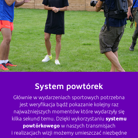
REPLAY
System powtórek
Głównie w wydarzeniach sportowych potrzebna
jest weryfikacja bądź pokazanie kolejny raz
najważniejszych momentów które wydarzyły się
kilka sekund temu. Dzięki wykorzystaniu
systemu
w naszych transmisjach
powtórkowego
i realizacjach wizji możemy umieszczać niezbędne