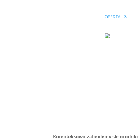
OFERTA
T
Produ
spoty 
Kompleksowo zajmujemy się produkcją