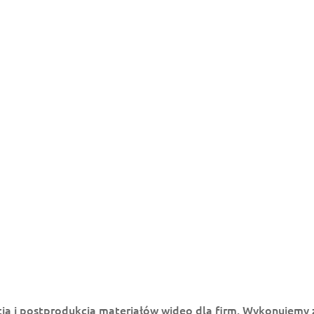
RANSMISJE ONLINE
O NAS
WYNAJEM SPRZĘTU
REALIZA
kcja materiałów
promocyjne, video korporacyjne, relacje, szkolenia, after movie, n
 i postprodukcją materiałów wideo dla firm. Wykonujemy zd