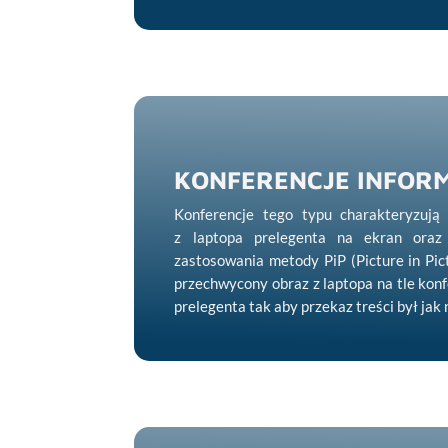
KONFERENCJE INFOR
Konferencje tego typu charakteryzują
z laptopa prelegenta na ekran oraz 
zastosowania metody PiP (Picture in Pi
przechwycony obraz z laptopa na tle konf
prelegenta tak aby przekaz treści był jak 