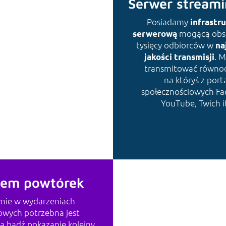
Serwer stream
Posiadamy
infrastr
mogącą obsł
serwerową
RAFIKA
tysięcy odbiorców w
na
. 
jakości transmisji
transmitować równoc
na któryś z porta
społecznościowych Fa
YouTube, Twich i
tem powtórek
nie w wydarzeniach
owych potrzebna jest
ja bądź pokazanie kolejny