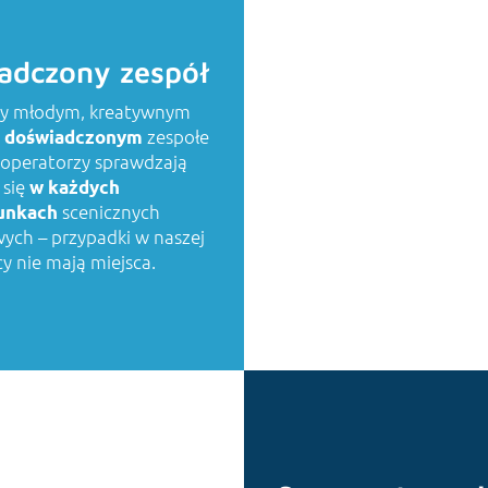
adczony zespół
y młodym, kreatywnym
e
zespołe
doświadczonym
MULTIM
 operatorzy sprawdzają
się
w każdych
scenicznych
unkach
ych – przypadki w naszej
y nie mają miejsca.