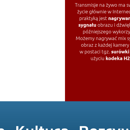
Transmisje na żywo ma sw
życie głównie w Interne
praktyką jest
nagrywan
PONSYWNOŚĆ
obrazu i dźwię
sygnału
późniejszego wykorzy
Możemy nagrywać mix sy
obraz z każdej kamer
w postaci tgz.
surówki
użyciu
kodeka H