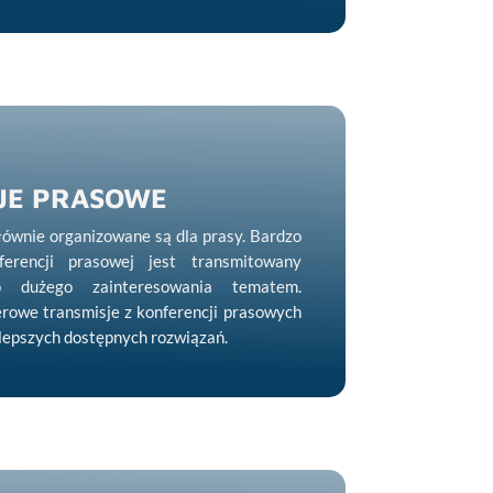
JE PRASOWE
ównie organizowane są dla prasy. Bardzo
erencji prasowej jest transmitowany
 dużego zainteresowania tematem.
rowe transmisje z konferencji prasowych
lepszych dostępnych rozwiązań.