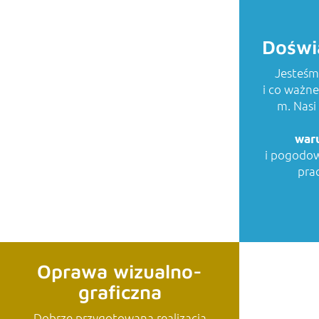
Doświ
Jesteśm
i co ważn
EKIPA
m. Nasi
war
i pogodow
prac
Oprawa wizualno-
graficzna
Dobrze przygotowana realizacja