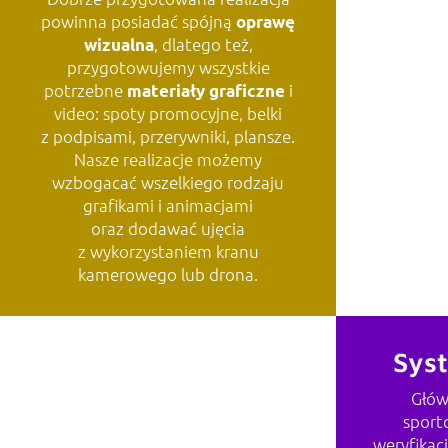
powinna posiadać spójną
oprawę
, dlatego też,
wizualna
przygotowujemy wszystkie
G
potrzebne
i
materiały graficzne
video: spoty promocyjne, belki
z podpisami, przerywniki, plansze.
Nasze realizacje możemy
wzbogacać wszelkiego rodzaju
grafikami i animacjami
oraz dodawać ujęcia
z wykorzystaniem kranu
kamerowego lub drona.
Sys
Głów
sport
weryfikac