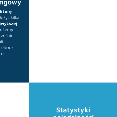
ingowy
ukturę
PLAYER
użyć kilka
jwyższej
Możemy
ześnie
li
cebook,
td.
Statystyki