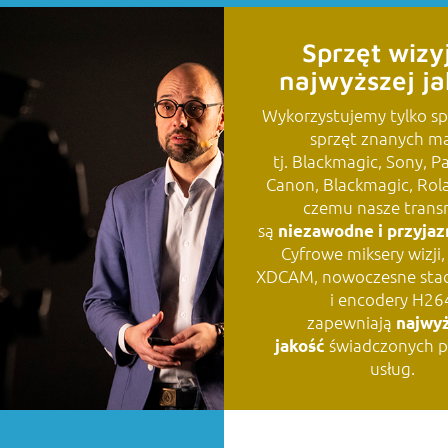
Sprzęt wizy
najwyższej ja
Wykorzystujemy tylko s
sprzęt znanych m
tj. Blackmagic, Sony, P
Canon, Blackmagic, Rola
VIDEO
czemu nasze trans
są
niezawodne i przyjaz
Cyfrowe miksery wizji
XDCAM, nowoczesne stac
i encodery H26
zapewniają
najwy
świadczonych p
jakość
usług.