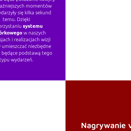
ważniejszych momentów
darzyły się kilka sekund
ANALI
temu. Dzięki
orzystaniu
systemu
w naszych
órkowego
jach i realizacjach wizji
umieszczać niezbędne
i będące podstawą tego
typu wydarzeń.
Nagrywanie 