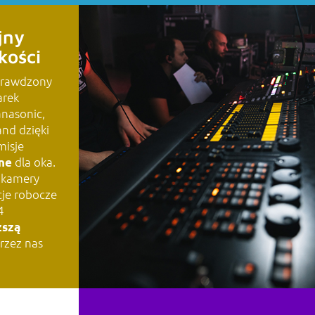
jny
kości
prawdzony
arek
anasonic,
nd dzięki
TECHNIKA
misje
dla oka.
ne
, kamery
je robocze
4
ższą
rzez nas