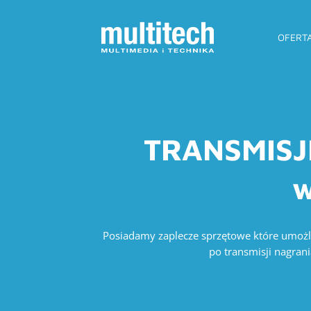
OFERT
TRANSMISJE
w
Posiadamy zaplecze sprzętowe które umożli
po transmisji nagran