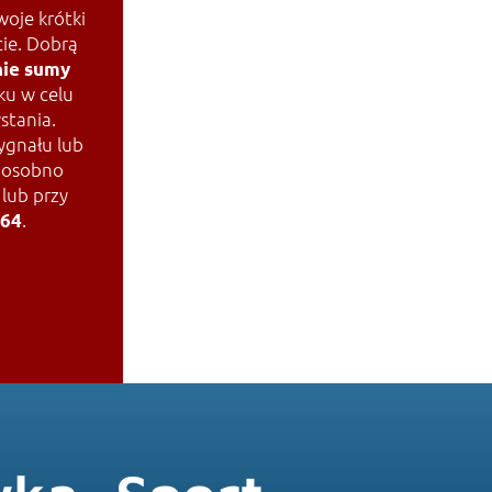
RECORD
oje krótki
cie. Dobrą
ie sumy
ku w celu
stania.
gnału lub
y osobno
lub przy
.
264