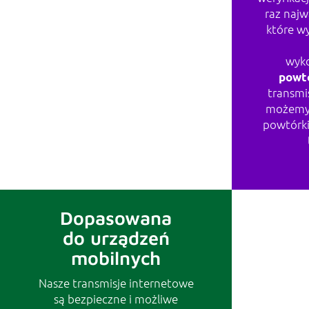
raz naj
które wy
REPLAY
wyk
powt
transmis
możemy 
powtórk
Dopasowana
do urządzeń
mobilnych
Nasze transmisje internetowe
są bezpieczne i możliwe