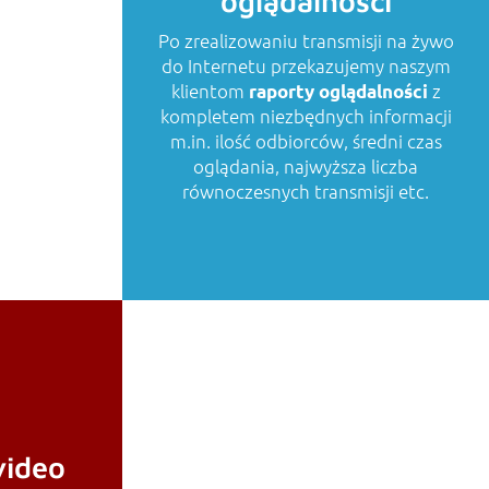
oglądalności
Po zrealizowaniu transmisji na żywo
ZA
do Internetu przekazujemy naszym
klientom
z
raporty oglądalności
kompletem niezbędnych informacji
m.in. ilość odbiorców, średni czas
oglądania, najwyższa liczba
równoczesnych transmisji etc.
video