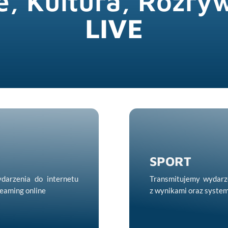
e, Kultura, Rozryw
LIVE
SPORT
darzenia do internetu
Transmitujemy wydarz
reaming online
z wynikami oraz syste