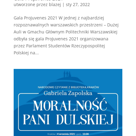
utworzone przez
blazej
|
sty 27, 2022
Gala ProJuvenes 2021 W jednej z najbardziej
rozpoznawalnych warszawskich przestrzeni – Dużej
Auli w Gmachu Głównym Politechniki Warszawskiej
odbyła się gala ProJuvenes 2021 organizowana
przez Parlament Studentów Rzeczypospolitej
Polskiej na...