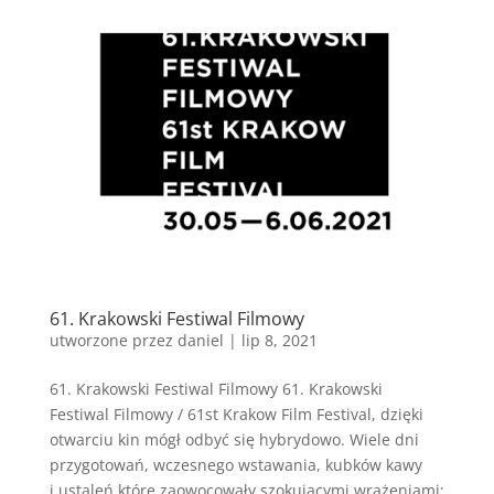
61. Krakowski Festiwal Filmowy
utworzone przez
daniel
|
lip 8, 2021
61. Krakowski Festiwal Filmowy 61. Krakowski
Festiwal Filmowy / 61st Krakow Film Festival, dzięki
otwarciu kin mógł odbyć się hybrydowo. Wiele dni
przygotowań, wczesnego wstawania, kubków kawy
i ustaleń które zaowocowały szokującymi wrażeniami: